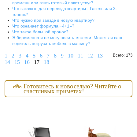
времени или взять готовый пакет услуг?
Что заказать для переезда квартиры - Газель или 3-
тонник?
Что нужно при заезде в новую квартиру?
Что означает формула «4+1»?
Что такое большой пронос?
Я беременна и не могу носить тяжести. Может ли ваш
водитель погрузить мебель в машину?
1
2
3
4
5
6
7
8
9
10
11
12
13
Всего: 173
14
15
16
17
18
Готовитесь к новоселью? Читайте о
счастливых приметах!