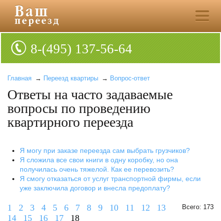
8-(495) 137-56-64
Главная
→
Переезд квартиры
→
Вопрос-ответ
Ответы на часто задаваемые
вопросы по проведению
квартирного переезда
Я могу при заказе переезда сам выбрать грузчиков?
Я сложила все свои книги в одну коробку, но она
получилась очень тяжелой. Как ее перевозить?
Я смогу отказаться от услуг транспортной фирмы, если
уже заключила договор и внесла предоплату?
1
2
3
4
5
6
7
8
9
10
11
12
13
Всего: 173
14
15
16
17
18