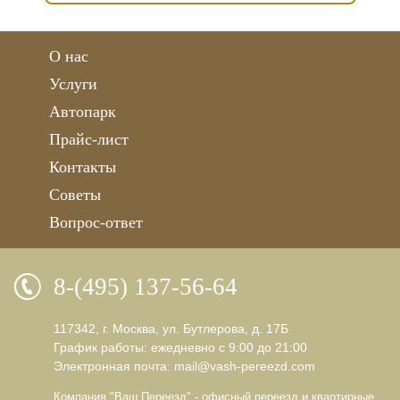
О нас
Услуги
Автопарк
Прайс-лист
Контакты
Советы
Вопрос-ответ
8-(495) 137-56-64
117342, г. Москва, ул. Бутлерова, д. 17Б
График работы: ежедневно с 9:00 до 21:00
Электронная почта:
mail@vash-pereezd.com
Компания "Ваш Переезд" - офисный переезд и квартирные