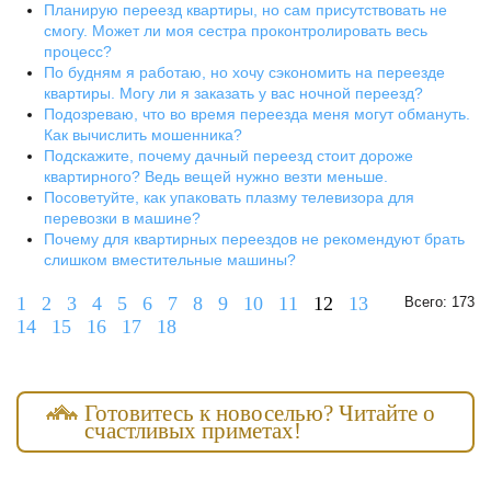
Планирую переезд квартиры, но сам присутствовать не
смогу. Может ли моя сестра проконтролировать весь
процесс?
По будням я работаю, но хочу сэкономить на переезде
квартиры. Могу ли я заказать у вас ночной переезд?
Подозреваю, что во время переезда меня могут обмануть.
Как вычислить мошенника?
Подскажите, почему дачный переезд стоит дороже
квартирного? Ведь вещей нужно везти меньше.
Посоветуйте, как упаковать плазму телевизора для
перевозки в машине?
Почему для квартирных переездов не рекомендуют брать
слишком вместительные машины?
1
2
3
4
5
6
7
8
9
10
11
12
13
Всего: 173
14
15
16
17
18
Готовитесь к новоселью? Читайте о
счастливых приметах!