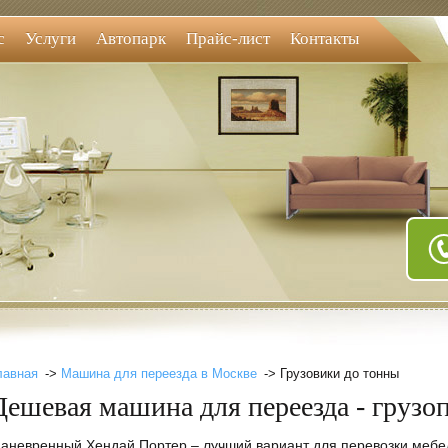
с
Услуги
Автопарк
Прайс-лист
Контакты
лавная
->
Машина для переезда в Москве
-> Грузовики до тонны
Дешевая машина для переезда - грузо
аневренный Хендай Портер – лучший вариант для перевозки мебел