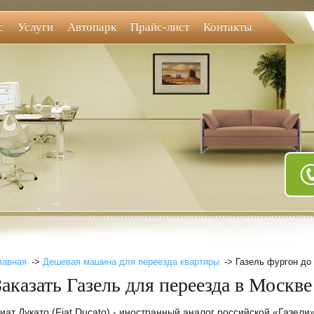
с
Услуги
Автопарк
Прайс-лист
Контакты
лавная
->
Дешевая машина для переезда квартиры
-> Газель фургон до 
Заказать Газель для переезда в Москве
иат Дукато (Fiat Ducato) - иностранный аналог российской «Газел