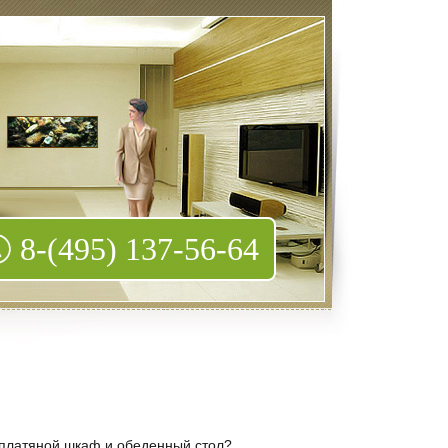
8-(495) 137-56-64
 платяной шкаф и обеденный стол?