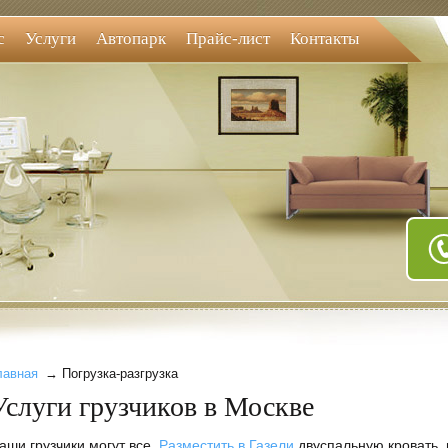
с
Услуги
Автопарк
Прайс-лист
Контакты
лавная
→ Погрузка-разгрузка
Услуги грузчиков в Москве
аши грузчики могут все.
Разместить в Газели
двуспальную кровать,