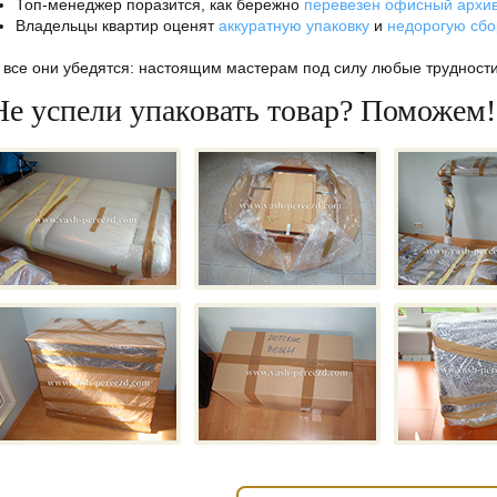
Топ-менеджер поразится, как бережно
перевезен офисный архи
Владельцы квартир оценят
аккуратную упаковку
и
недорогую сбо
 все они убедятся: настоящим мастерам под силу любые трудности
Не успели упаковать товар? Поможем!