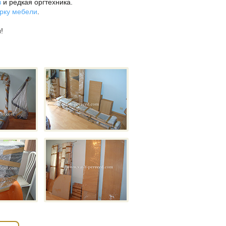
в
и редкая оргтехника.
рку мебели
.
!