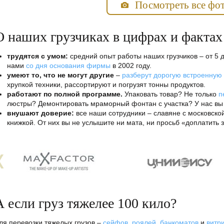
Посмотреть все фо
О наших грузчиках в цифрах и фактах
трудятся с умом:
средний опыт работы наших грузчиков – от 5 д
нами
со дня основания фирмы
в 2002 году.
умеют то, что не могут другие
–
разберут дорогую встроенную
хрупкой техники, рассортируют и погрузят тонны продуктов.
работают по полной программе.
Упаковать товар? Не только
п
люстры? Демонтировать мраморный фонтан с участка? У нас вы п
внушают доверие:
все наши сотрудники – славяне с московско
книжкой. От них вы не услышите ни мата, ни просьб «доплатить 
А если груз тяжелее 100 кило?
ля перевозки тяжелых грузов –
сейфов
,
роялей
,
банкоматов
и
витр