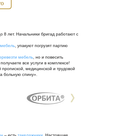
то
о 8 лет. Начальники бригад работают с
 мебель
, упакуют погрузят партию
еревезти мебель
, но и повесить
олучаете все услуги в комплексе!
й пропиской, медицинской и трудовой
за больную спину».
ин
– есть
такелажники
. Настоящие