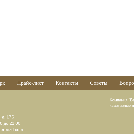
рк
Прайс-лист
Контакты
Советы
Вопро
Компания "В
квартирные 
, д. 17Б
0 до 21:00
pereezd.com