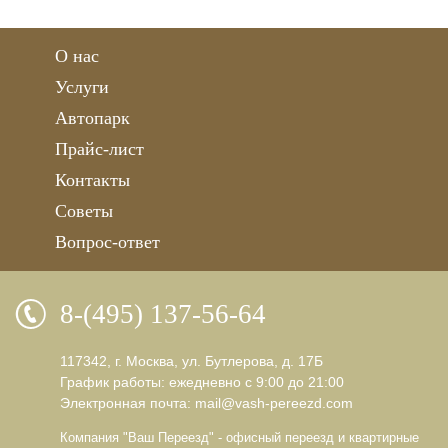
О нас
Услуги
Автопарк
Прайс-лист
Контакты
Советы
Вопрос-ответ
8-(495) 137-56-64
117342, г. Москва, ул. Бутлерова, д. 17Б
График работы: ежедневно с 9:00 до 21:00
Электронная почта:
mail@vash-pereezd.com
Компания "Ваш Переезд" - офисный переезд и квартирные