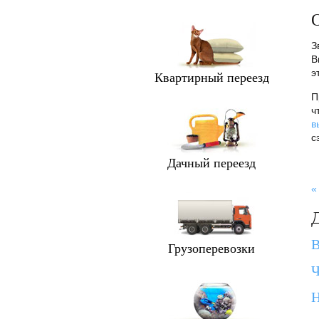
О
З
В
э
Квартирный переезд
П
ч
в
с
Дачный переезд
«
В
Грузоперевозки
Ч
Н