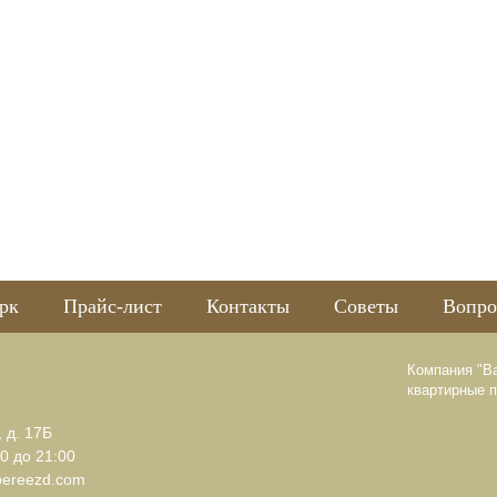
рк
Прайс-лист
Контакты
Советы
Вопро
Компания "В
квартирные 
, д. 17Б
0 до 21:00
pereezd.com