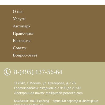
О нас
Услуги
Автопарк
Прайс-лист
Контакты
Советы
Вопрос-ответ
8-(495) 137-56-64
117342, г. Москва, ул. Бутлерова, д. 17Б
График работы: ежедневно с 9:00 до 21:00
Электронная почта:
mail@vash-pereezd.com
Компания "Ваш Переезд" - офисный переезд и квартирные