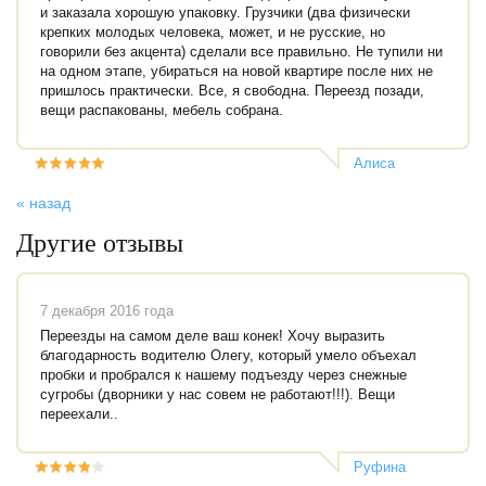
и заказала хорошую упаковку. Грузчики (два физически
крепких молодых человека, может, и не русские, но
говорили без акцента) сделали все правильно. Не тупили ни
на одном этапе, убираться на новой квартире после них не
пришлось практически. Все, я свободна. Переезд позади,
вещи распакованы, мебель собрана.
Алиса
Александровна
« назад
Другие отзывы
7 декабря 2016 года
Переезды на самом деле ваш конек! Хочу выразить
благодарность водителю Олегу, который умело объехал
пробки и пробрался к нашему подъезду через снежные
сугробы (дворники у нас совем не работают!!!). Вещи
переехали..
Руфина
Мемеева