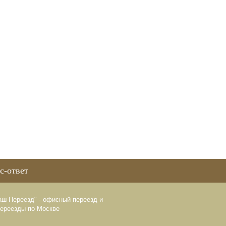
с-ответ
аш Переезд" - офисный переезд и
переезды по Москве