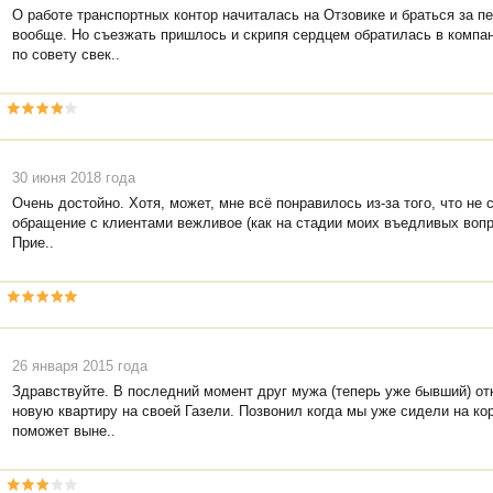
О работе транспортных контор начиталась на Отзовике и браться за п
вообще. Но съезжать пришлось и скрипя сердцем обратилась в компа
по совету свек..
30 июня 2018 года
Очень достойно. Хотя, может, мне всё понравилось из-за того, что не
обращение с клиентами вежливое (как на стадии моих въедливых вопр
Прие..
26 января 2015 года
Здравствуйте. В последний момент друг мужа (теперь уже бывший) от
новую квартиру на своей Газели. Позвонил когда мы уже сидели на ко
поможет выне..