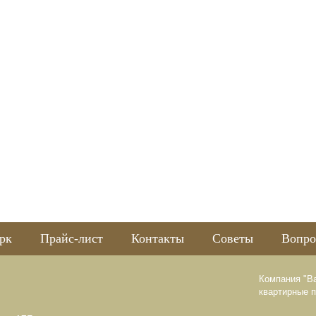
рк
Прайс-лист
Контакты
Советы
Вопро
Компания "В
квартирные 