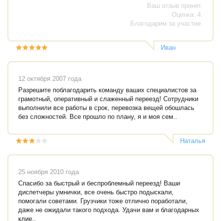
Ваш отзыв принят.
Оценка: 4.
Благодарим за участие.
Иван
Александрович
12 октября 2007 года
Разрешите поблагодарить команду ваших специалистов за
грамотный, оперативный и слаженный переезд! Сотрудники
выполнили все работы в срок, перевозка вещей обошлась
без сложностей. Все прошло по плану, я и моя сем..
Наталья
25 ноября 2010 года
Спасибо за быстрый и беспроблемный переезд! Ваши
диспетчеры умнички, все очень быстро подыскали,
помогали советами. Грузчики тоже отлично поработали,
даже не ожидали такого подхода. Удачи вам и благодарных
клие..