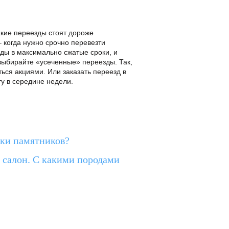
акие переезды стоят дороже
– когда нужно срочно перевезти
зды в максимально сжатые сроки, и
 выбирайте «усеченные» переезды. Так,
ься акциями. Или заказать переезд в
у в середине недели.
тки памятников?
 салон. С какими породами