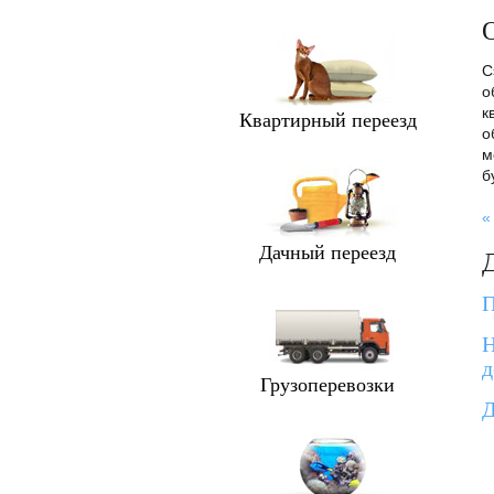
О
С
о
к
Квартирный переезд
о
м
б
«
Дачный переезд
П
Н
д
Грузоперевозки
Д