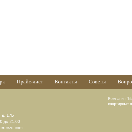
рк
Прайс-лист
Контакты
Советы
Вопро
Компания "В
квартирные 
, д. 17Б
0 до 21:00
pereezd.com