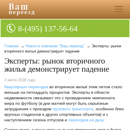
8-(495) 137-56-64
Главная
→
Новости компании "Ваш переезд"
→ Эксперты: рынок
вторичного жилья демонстрирует падение
Эксперты: рынок вторичного
жилья демонстрирует падение
3 июля 2018 года
Квартирных переездов
во вторичное жильё этим летом стало
меньше на пятнадцать процентов. Эксперты в области
недвижимости связывают это с проведением чемпионата
мира по футболу (в дни матчей могут быть серьёзные
затруднения с проездом
грузового транспорта
, особенно близ
крупных стадионов и других спортивных объектов) и с
наступлением сезона отпусков и
переездов на дачу
.
Скорее всего, к концу лета на рынке вторичного жилья будет