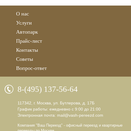
О нас
Услуги
Автопарк
Прайс-лист
Контакты
Советы
Вопрос-ответ
8-(495) 137-56-64
117342, г. Москва, ул. Бутлерова, д. 17Б
График работы: ежедневно с 9:00 до 21:00
Электронная почта:
mail@vash-pereezd.com
Компания "Ваш Переезд" - офисный переезд и квартирные
переезды по Москве