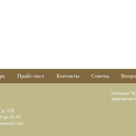
рк
Прайс-лист
Контакты
Советы
Вопро
Компания "В
квартирные 
, д. 17Б
0 до 21:00
pereezd.com