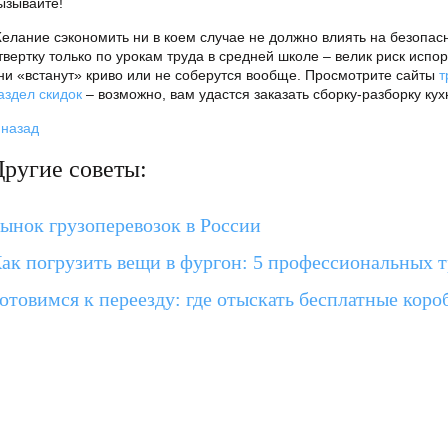
ызывайте!
елание сэкономить ни в коем случае не должно влиять на безопас
твертку только по урокам труда в средней школе – велик риск испо
ни «встанут» криво или не соберутся вообще. Просмотрите сайты
т
аздел скидок
– возможно, вам удастся заказать сборку-разборку ку
 назад
Другие советы:
ынок грузоперевозок в России
ак погрузить вещи в фургон: 5 профессиональных 
отовимся к переезду: где отыскать бесплатные коро