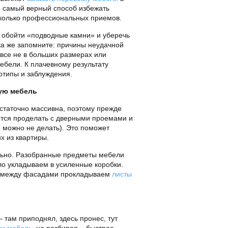
 самый верный способ избежать
сколько профессиональных приемов.
 обойти «подводные камни» и уберечь
ка же запомните: причины неудачной
все не в больших размерах или
ебели. К плачевному результату
отипы и заблуждения.
ую мебель
статочно массивна, поэтому прежде
дется проделать с дверными проемами и
 можно не делать). Это поможет
их из квартиры.
льно. Разобранные предметы мебели
ло укладываем в усиленные коробки.
е, между фасадами прокладываем
листы
– там приподнял, здесь пронес, тут