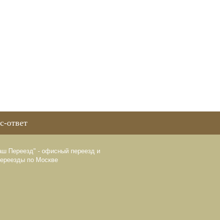
с-ответ
аш Переезд" - офисный переезд и
переезды по Москве