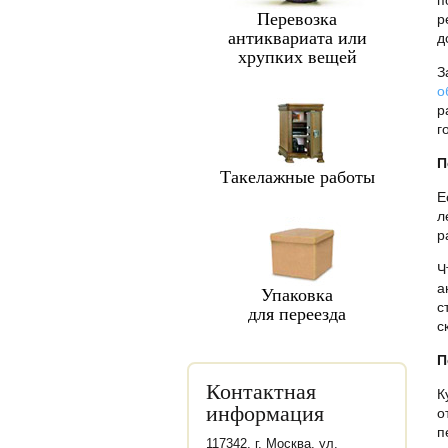
п
Перевозка
р
антиквариата или
д
хрупких вещей
З
о
р
г
П
Такелажные работы
Е
л
р
Ч
а
Упаковка
с
для переезда
с
П
Контактная
К
информация
о
п
117342, г. Москва, ул.