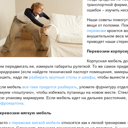
транспортной фирме,
ошибок – изучить не
Наши советы помогут
вещи от поломки. По
перевозки
кроются во
внушительном весе м
приводят наши стере
Перевозим корпусн
Корпусная мебель до
ем передвигать ее, измерьте габариты рулеткой. То же самое при
оридорами (если найдете технический паспорт помещения, замеры
ешить, надо ли
разбирать крупные столы и шкафы
, чтобы вынести 
сли мебель
все-таки придется разбирать
, уложите фурнитуру отде
акуем «поштучно», чтобы избежать путаницы на новом месте. Стек
сю упаковку маркируем. Если мебель едет на дальнее расстояни
офрокартона
.
еревозим мягкую мебель
асто
к перевозке мягкой мебели
относятся как к легкой тренировке 