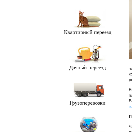
Квартирный переезд
Дачный переезд
ч
к
р
Е
п
В
Грузоперевозки
г
П
Ч