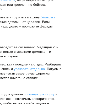
ти мебель
, не разбирая – быстрое
иван или кресло – не бойтесь
о.
овать и грузить в машину.
Упаковка
ские детали – от царапин. Если
ь надо долго – проложите фасады
 навредит ее состоянию. Чадящая 20-
о только с мешками цемента – и
ется о кузов…
иво, как к поездке на отдых. Разбирать
о снять и
упаковать отдельно
. Пакуем в
жные части закрепляем широким
метов ничего не ставим!
а подразумевает
сложную разборку
и
лочах» - отключить электричество,
то, чтобы вызвать мебельщика –