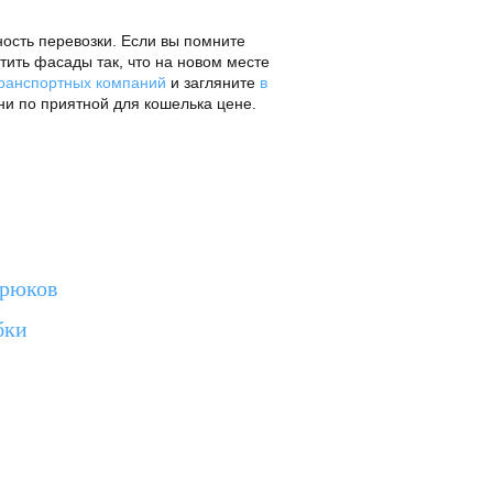
ность перевозки. Если вы помните
ртить фасады так, что на новом месте
ранспортных компаний
и загляните
в
хни по приятной для кошелька цене.
трюков
бки