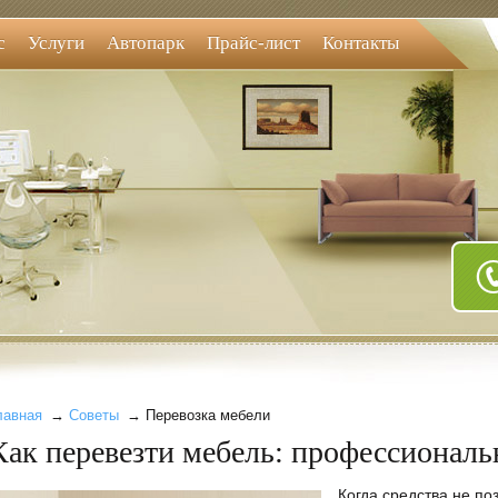
с
Услуги
Автопарк
Прайс-лист
Контакты
лавная
→
Советы
→ Перевозка мебели
Как перевезти мебель: профессионал
Когда средства не п