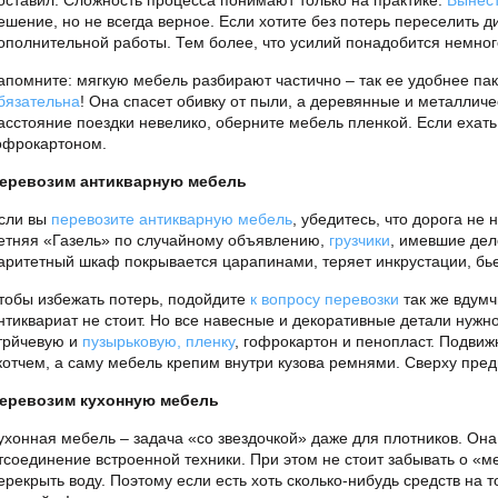
оставил. Сложность процесса понимают только на практике.
Вынес
ешение, но не всегда верное. Если хотите без потерь переселить д
ополнительной работы. Тем более, что усилий понадобится немног
апомните: мягкую мебель разбирают частично – так ее удобнее пак
бязательна
! Она спасет обивку от пыли, а деревянные и металличе
асстояние поездки невелико, оберните мебель пленкой. Если ехат
офрокартоном.
еревозим антикварную мебель
сли вы
перевозите антикварную мебель
, убедитесь, что дорога не
етняя «Газель» по случайному объявлению,
грузчики
, имевшие дел
аритетный шкаф покрывается царапинами, теряет инкрустации, бь
тобы избежать потерь, подойдите
к вопросу перевозки
так же вдумч
нтиквариат не стоит. Но все навесные и декоративные детали нужн
трйчевую и
пузырьковую, пленку
, гофрокартон и пенопласт. Подви
котчем, а саму мебель крепим внутри кузова ремнями. Сверху пред
еревозим кухонную мебель
ухонная мебель – задача «со звездочкой» даже для плотников. Он
тсоединение встроенной техники. При этом не стоит забывать о «ме
ерекрыть воду. Поэтому если есть хоть сколько-нибудь средств на 