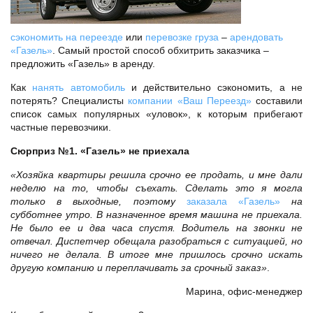
сэкономить на переезде
или
перевозке груза
–
арендовать
«Газель»
. Самый простой способ обхитрить заказчика –
предложить «Газель» в аренду.
Как
нанять автомобиль
и действительно сэкономить, а не
потерять? Специалисты
компании «Ваш Переезд»
составили
список самых популярных «уловок», к которым прибегают
частные перевозчики.
Сюрприз №1. «Газель» не приехала
«Хозяйка квартиры решила срочно ее продать, и мне дали
неделю на то, чтобы съехать. Сделать это я могла
только в выходные, поэтому
заказала «Газель»
на
субботнее утро. В назначенное время машина не приехала.
Не было ее и два часа спустя. Водитель на звонки не
отвечал. Диспетчер обещала разобраться с ситуацией, но
ничего не делала. В итоге мне пришлось срочно искать
другую компанию и переплачивать за срочный заказ»
.
Марина, офис-менеджер