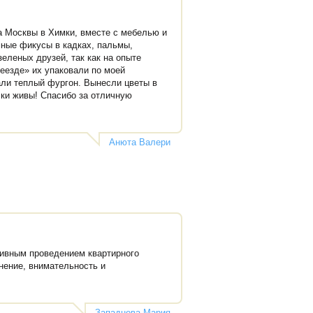
ка Москвы в Химки, вместе с мебелью и
мные фикусы в кадках, пальмы,
еленых друзей, так как на опыте
реезде» их упаковали по моей
али теплый фургон. Вынесли цветы в
ки живы! Спасибо за отличную
Анюта Валери
тивным проведением квартирного
нение, внимательность и
Западнова Мария