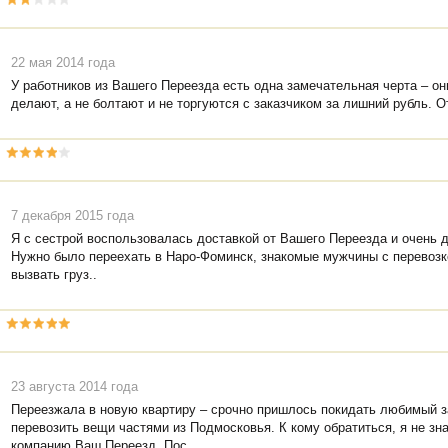
22 мая 2014 года
У работников из Вашего Переезда есть одна замечательная черта – они
делают, а не болтают и не торгуются с заказчиком за лишний рубль. О
7 декабря 2015 года
Я с сестрой воспользовалась доставкой от Вашего Переезда и очень 
Нужно было переехать в Наро-Фоминск, знакомые мужчины с перевозк
вызвать груз..
23 августа 2014 года
Переезжала в новую квартиру – срочно пришлось покидать любимый 
перевозить вещи частями из Подмосковья. К кому обратиться, я не зн
компанию Ваш Переезд. Пос..