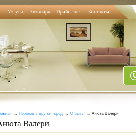
с
Услуги
Автопарк
Прайс-лист
Контакты
лавная
→
Переезд в другой город
→
Отзывы
→ Анюта Валери
Анюта Валери