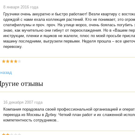
8 января 2016 года
Грузчики очень аккуратно и быстро работают! Везли квартиру с восто
одеждой с нами ехала коллекция растений. Кто не понимает, это огро
спатифиллумы и проч. проч. На улице мороз, очень боялась погубить з
знаю, как мучительно они гибнут от переохлаждения. Но в «Вашем пе
инструкции, пленки и ящиков не жалели, плюс по моей просьбе присл
машину последними, выгрузили первыми. Неделя прошла – все цветоч
перевозку.
 назад
Другие отзывы
16 декабря 2007 года
Компания порадовала своей профессиональной организацией и опера
переезда из Москвы в Дубну. Четкий план работ и их слаженной испол
компетентность сотрудников..