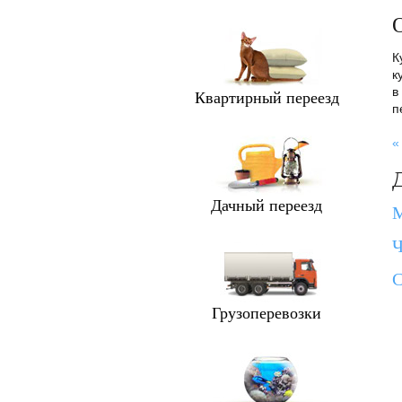
О
К
к
в
Квартирный переезд
п
«
Дачный переезд
М
Ч
С
Грузоперевозки