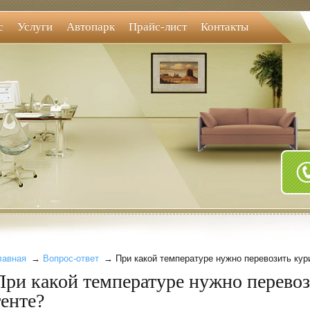
с
Услуги
Автопарк
Прайс-лист
Контакты
лавная
→
Вопрос-ответ
→ При какой температуре нужно перевозить кури
При какой температуре нужно перевоз
тенте?