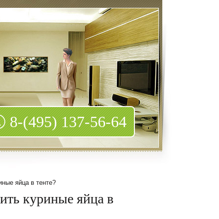
8-(495) 137-56-64
ные яйца в тенте?
ить куриные яйца в