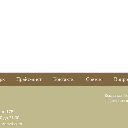
рк
Прайс-лист
Контакты
Советы
Вопро
Компания "В
квартирные 
, д. 17Б
0 до 21:00
pereezd.com