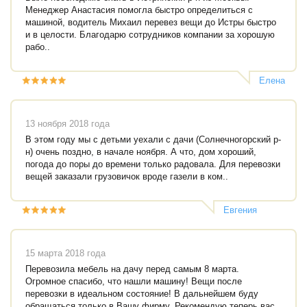
Менеджер Анастасия помогла быстро определиться с
машиной, водитель Михаил перевез вещи до Истры быстро
и в целости. Благодарю сотрудников компании за хорошую
рабо..
Елена
13 ноября 2018 года
В этом году мы с детьми уехали с дачи (Солнечногорский р-
н) очень поздно, в начале ноября. А что, дом хороший,
погода до поры до времени только радовала. Для перевозки
вещей заказали грузовичок вроде газели в ком..
Евгения
Королёва
15 марта 2018 года
Перевозила мебель на дачу перед самым 8 марта.
Огромное спасибо, что нашли машину! Вещи после
перевозки в идеальном состояние! В дальнейшем буду
обращаться только в Вашу фирму. Рекомендую теперь вас