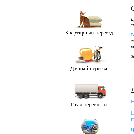
О
Д
с
Квартирный переезд
Р
с
д
З
Дачный переезд
«
Н
Грузоперевозки
П
п
Ч