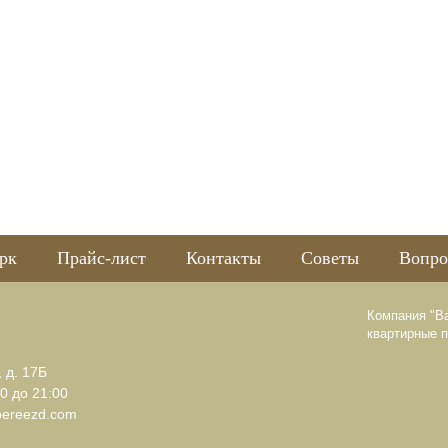
рк
Прайс-лист
Контакты
Советы
Вопро
Компания "В
квартирные 
, д. 17Б
0 до 21:00
pereezd.com