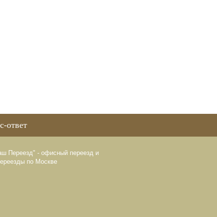
с-ответ
аш Переезд" - офисный переезд и
переезды по Москве