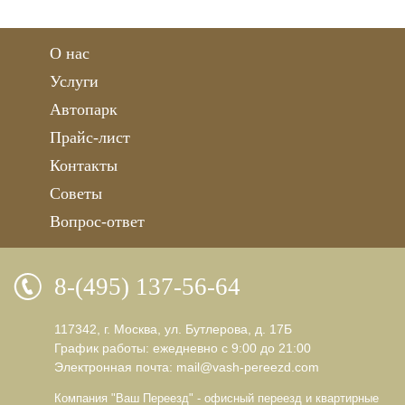
О нас
Услуги
Автопарк
Прайс-лист
Контакты
Советы
Вопрос-ответ
8-(495) 137-56-64
117342, г. Москва, ул. Бутлерова, д. 17Б
График работы: ежедневно с 9:00 до 21:00
Электронная почта:
mail@vash-pereezd.com
Компания "Ваш Переезд" - офисный переезд и квартирные