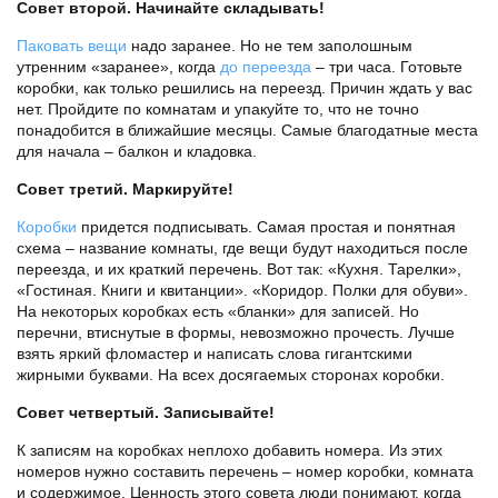
Совет второй. Начинайте складывать!
Паковать вещи
надо заранее. Но не тем заполошным
утренним «заранее», когда
до переезда
– три часа. Готовьте
коробки, как только решились на переезд. Причин ждать у вас
нет. Пройдите по комнатам и упакуйте то, что не точно
понадобится в ближайшие месяцы. Самые благодатные места
для начала – балкон и кладовка.
Совет третий. Маркируйте!
Коробки
придется подписывать. Самая простая и понятная
схема – название комнаты, где вещи будут находиться после
переезда, и их краткий перечень. Вот так: «Кухня. Тарелки»,
«Гостиная. Книги и квитанции». «Коридор. Полки для обуви».
На некоторых коробках есть «бланки» для записей. Но
перечни, втиснутые в формы, невозможно прочесть. Лучше
взять яркий фломастер и написать слова гигантскими
жирными буквами. На всех досягаемых сторонах коробки.
Совет четвертый. Записывайте!
К записям на коробках неплохо добавить номера. Из этих
номеров нужно составить перечень – номер коробки, комната
и содержимое. Ценность этого совета люди понимают, когда