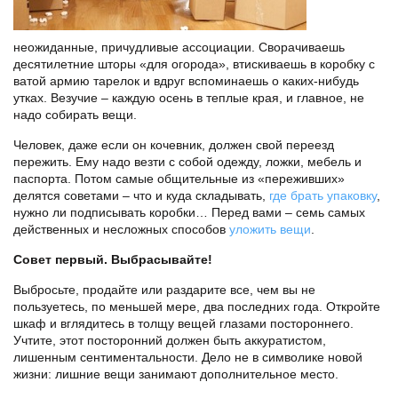
неожиданные, причудливые ассоциации. Сворачиваешь
десятилетние шторы «для огорода», втискиваешь в коробку с
ватой армию тарелок и вдруг вспоминаешь о каких-нибудь
утках. Везучие – каждую осень в теплые края, и главное, не
надо собирать вещи.
Человек, даже если он кочевник, должен свой переезд
пережить. Ему надо везти с собой одежду, ложки, мебель и
паспорта. Потом самые общительные из «переживших»
делятся советами – что и куда складывать,
где брать упаковку
,
нужно ли подписывать коробки… Перед вами – семь самых
действенных и несложных способов
уложить вещи
.
Совет первый. Выбрасывайте!
Выбросьте, продайте или раздарите все, чем вы не
пользуетесь, по меньшей мере, два последних года. Откройте
шкаф и вглядитесь в толщу вещей глазами постороннего.
Учтите, этот посторонний должен быть аккуратистом,
лишенным сентиментальности. Дело не в символике новой
жизни: лишние вещи занимают дополнительное место.