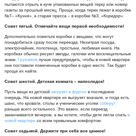
пытаются отрыть в куче упакованных вещей терку или номер
газеты за прошлый месяц. Проще, когда терки лежат в коробке
№7– «Кухня», а старая пресса – в коробке №3, «Коридор».
Совет пятый. Отмечайте вещи первой необходимости!
Дополнительно пометьте коробки с вещами, что могут
понадобиться сразу после переезда. Нехитрая посуда,
электрочайник, полотенца, простыни, любимая книга. На
коробках обычно рисуют звезды, галочки или восклицательные
знаки.
Грузчиков
лучше предупредить, чтобы в новой квартире
они поставили помеченные коробки в одно место. Так будет
проще их найти.
Совет шестой. Детская комната – напоследок!
Пусть вещи из детской
загрузят в фургон
в последнюю
очередь. На новой квартире их выгрузят вначале, и тогда есть
шанс, что кровати, столы и ученические уголки
соберут
раньше всего остального. Это важно, если переезд
заканчивается вечером, а вы хотите, чтобы дети легли спать
в
новой квартире
со всем привычным комфортом.
Совет седьмой. Держите при себе все ценное!