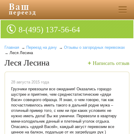
8-(495) 137-56-64
Главная
→
Переезд на дачу
→
Отзывы о загородных перевозках
→ Леся Лесина
Леся Лесина
Написать отзыв
28 августа 2015 года
Грузчики превзошли все ожидания! Оказались гораздо
шустрее и приятнее, чем среднестатистические «дяди
Васи» совецкого образца. Я знаю, о чем говорю, так как
посчастливилось иметь такого в дальней родне мужа –
отличный пример того, с кем ни при каких условиях не
нужно иметь дела! Вы же умнички. Перевезли в квартиру
мини-холодильник дачный и плетеный уголок отдыха.
Опасаясь «дядей Васей», каждый август перевозим все
ценное на балкон, подальше от их загребущих рук )