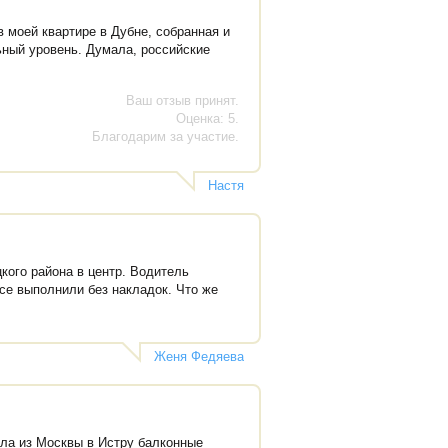
в моей квартире в Дубне, собранная и
ьный уровень. Думала, российские
Ваш отзыв принят.
Оценка: 5.
Благодарим за участие.
Настя
кого района в центр. Водитель
се выполнили без накладок. Что же
Женя Федяева
ла из Москвы в Истру балконные